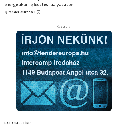
energetikai fejlesztési pályázaton
by
tender-europa
Posted
by
– Kapcsolat –
LEGFRISSEBB HÍREK