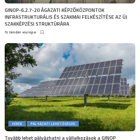
GINOP-6.2.7-20 ÁGAZATI KÉPZŐKÖZPONTOK
INFRASTRUKTURÁLIS ÉS SZAKMAI FELKÉSZÍTÉSE AZ ÚJ
SZAKKÉPZÉSI STRUKTÚRÁRA
by
tender-europa
Posted
by
HÍREK
PÁLYÁZATI LEHETŐSÉGEK
Tovább lehet pályázhatni a vállalkozások a GINOP